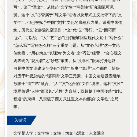
写”，偏于“重文”，从掀起“文学性”“审美性”研究潮流可见一
斑。这个“文”尽管属于“纯文学”话语以及形式主义批评下的“文
学性”，但已被赋予中国“文性”文化的底蕴和力量。返观中国传
统，历代文论遵循的原理是：“文”凭“艺”而行、“艺”因巧而
“妙”。可以说，“人”“艺”“妙”正好能够回应现代文论中“写什么”
“怎么写”“写得怎么样”三个重要问题。从“文心艺理”这一文论
传统看，“用心为文”表现为“为文者”之“巧艺”经营，“会心观文”
则表现为“观文者”之“妙感”审美。从“文学性”眼界打开思路，
可见中国文论建设至少有“传情”“叙事”“寓理”三个面向，恰好
对应于叶燮总结的“理事情”文学三元素。中国文论建设应继续
放眼于“道”“艺”融合、“人”“文”化合的“文性”境界。这种“文性”
境界兼通“人性”而又以“艺性”为命脉，既超越了中国传统“文以
载道”的束缚，又突破了西方只注重文本内部的“文学性”之局
限。
关键词
文学是人学；文学性；文性；为文与观文；人文通合