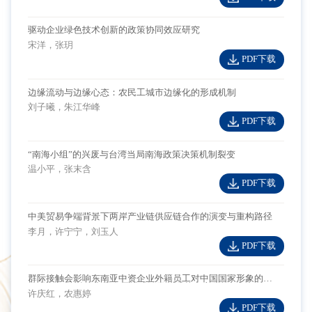
驱动企业绿色技术创新的政策协同效应研究
宋洋，张玥
PDF下载
边缘流动与边缘心态：农民工城市边缘化的形成机制
刘子曦，朱江华峰
PDF下载
“南海小组”的兴废与台湾当局南海政策决策机制裂变
温小平，张末含
PDF下载
中美贸易争端背景下两岸产业链供应链合作的演变与重构路径
李月，许宁宁，刘玉人
PDF下载
群际接触会影响东南亚中资企业外籍员工对中国国家形象的评
价吗？ ——基于中国发展模式认同的调节效应分析
许庆红，农惠婷
PDF下载