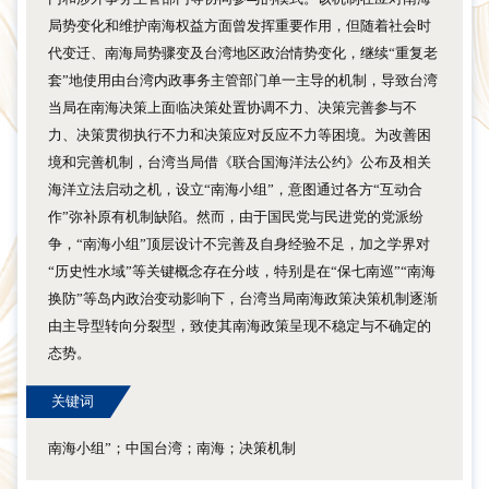
局势变化和维护南海权益方面曾发挥重要作用，但随着社会时
代变迁、南海局势骤变及台湾地区政治情势变化，继续“重复老
套”地使用由台湾内政事务主管部门单一主导的机制，导致台湾
当局在南海决策上面临决策处置协调不力、决策完善参与不
力、决策贯彻执行不力和决策应对反应不力等困境。为改善困
境和完善机制，台湾当局借《联合国海洋法公约》公布及相关
海洋立法启动之机，设立“南海小组”，意图通过各方“互动合
作”弥补原有机制缺陷。然而，由于国民党与民进党的党派纷
争，“南海小组”顶层设计不完善及自身经验不足，加之学界对
“历史性水域”等关键概念存在分歧，特别是在“保七南巡”“南海
换防”等岛内政治变动影响下，台湾当局南海政策决策机制逐渐
由主导型转向分裂型，致使其南海政策呈现不稳定与不确定的
态势。
关键词
南海小组”；中国台湾；南海；决策机制